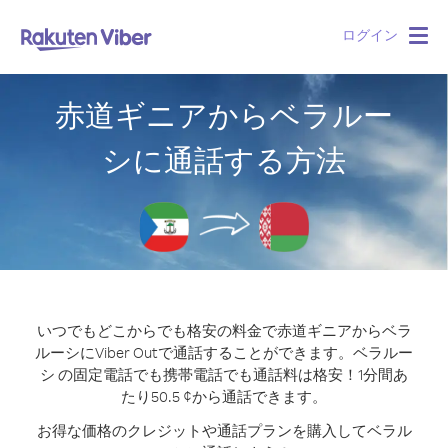
ログイン
Togg
navig
赤道ギニアからベラルー
シに通話する方法
いつでもどこからでも格安の料金で赤道ギニアからベラ
ルーシにViber Outで通話することができます。
ベラルー
シ の固定電話でも携帯電話でも通話料は格安！1分間あ
たり50.5 ¢から通話できます。
お得な価格のクレジットや通話プランを購入してベラル