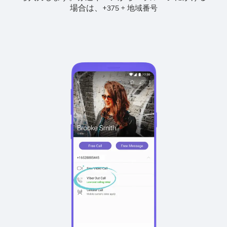
場合は、
+
+
375
地域番号