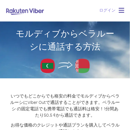
ログイン
Togg
navig
モルディブからベラルー
シに通話する方法
いつでもどこからでも格安の料金でモルディブからベラ
ルーシにViber Outで通話することができます。
ベラルー
シ の固定電話でも携帯電話でも通話料は格安！1分間あ
たり50.5 ¢から通話できます。
お得な価格のクレジットや通話プランを購入してベラル