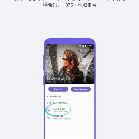
場合は、
+
+
375
地域番号