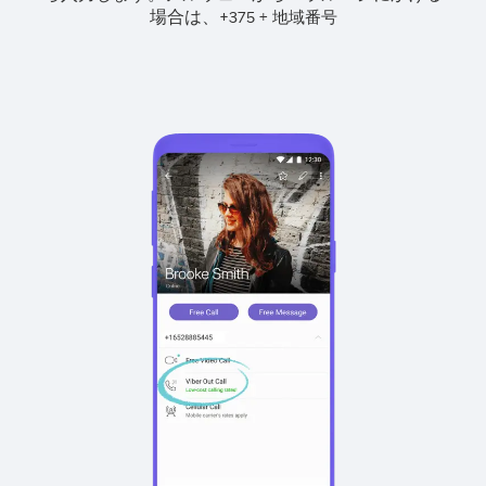
場合は、
+
+
375
地域番号