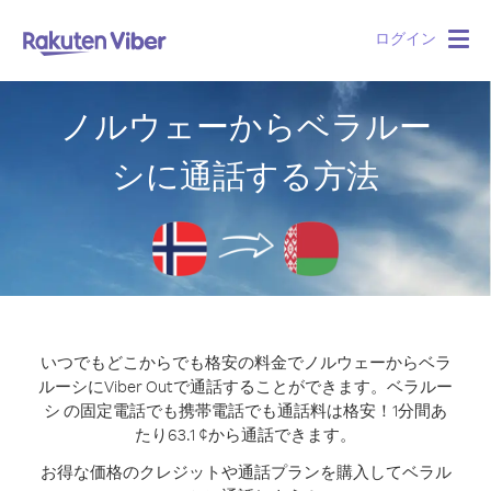
ログイン
Togg
navig
ノルウェーからベラルー
シに通話する方法
いつでもどこからでも格安の料金でノルウェーからベラ
ルーシにViber Outで通話することができます。
ベラルー
シ の固定電話でも携帯電話でも通話料は格安！1分間あ
たり63.1 ¢から通話できます。
お得な価格のクレジットや通話プランを購入してベラル