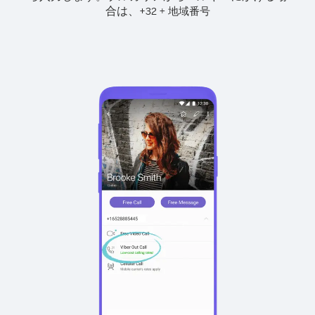
合は、
+
+
32
地域番号