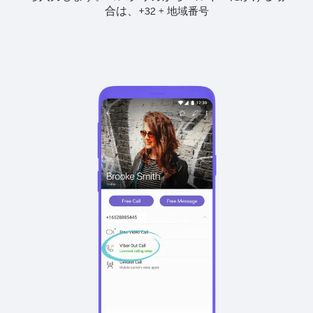
合は、
+
+
32
地域番号