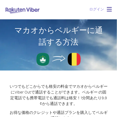
ログイン
Togg
navig
マカオからベルギーに通
話する方法
いつでもどこからでも格安の料金でマカオからベルギー
にViber Outで通話することができます。
ベルギー の固
定電話でも携帯電話でも通話料は格安！1分間あたり9.9
¢から通話できます。
お得な価格のクレジットや通話プランを購入してベルギ