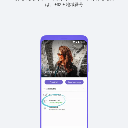
は、
+
+
32
地域番号