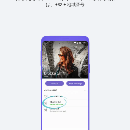
は、
+
+
32
地域番号