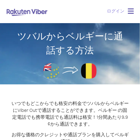
ログイン
Togg
navig
ツバルからベルギーに通
話する方法
いつでもどこからでも格安の料金でツバルからベルギー
にViber Outで通話することができます。
ベルギー の固
定電話でも携帯電話でも通話料は格安！1分間あたり9.9
¢から通話できます。
お得な価格のクレジットや通話プランを購入してベルギ