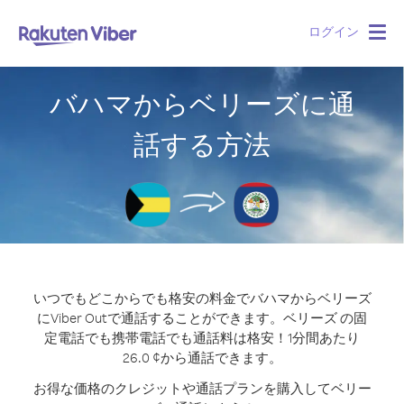
ログイン
Togg
navig
バハマからベリーズに通
話する方法
いつでもどこからでも格安の料金でバハマからベリーズ
にViber Outで通話することができます。
ベリーズ の固
定電話でも携帯電話でも通話料は格安！1分間あたり
26.0 ¢から通話できます。
お得な価格のクレジットや通話プランを購入してベリー