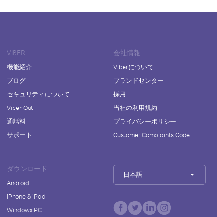
VIBER
会社情報
機能紹介
Viberについて
ブログ
ブランドセンター
セキュリティについて
採用
Viber Out
当社の利用規約
通話料
プライバシーポリシー
サポート
Customer Complaints Code
ダウンロード
日本語
Android
iPhone & iPad
Windows PC