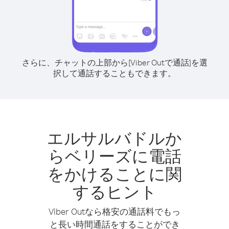
さらに、チャットの上部から[Viber Outで通話]を選
択して通話することもできます。
エルサルバドルか
らベリーズに電話
をかけることに関
するヒント
Viber Outなら格安の通話料でもっ
と長い時間通話をすることができ