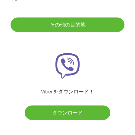
その他の目的地
Viberをダウンロード！
ダウンロード