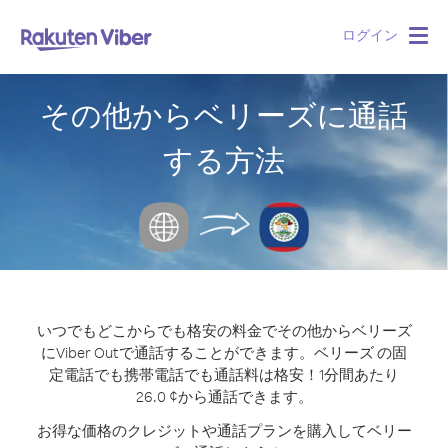
ログイン
Togg
navig
その他からベリーズに通話
する方法
いつでもどこからでも格安の料金でその他からベリーズ
にViber Outで通話することができます。
ベリーズ の固
定電話でも携帯電話でも通話料は格安！1分間あたり
26.0 ¢から通話できます。
お得な価格のクレジットや通話プランを購入してベリー