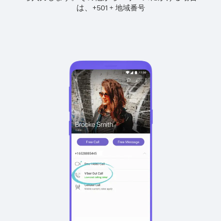
は、
+
+
501
地域番号