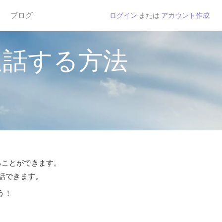
ブログ
ログイン
または
アカウント作成
通話する方法
することができます。
通話できます。
う！