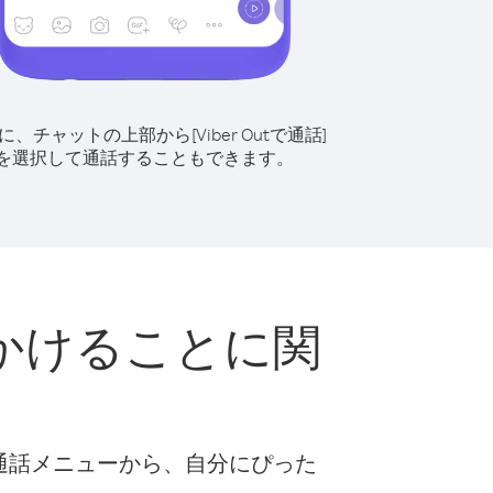
に、チャットの上部から[Viber Outで通話]
を選択して通話することもできます。
かけることに関
な通話メニューから、自分にぴった