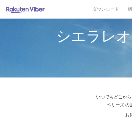
ダウンロード
シエラレオ
いつでもどこからで
ベリーズ の
お