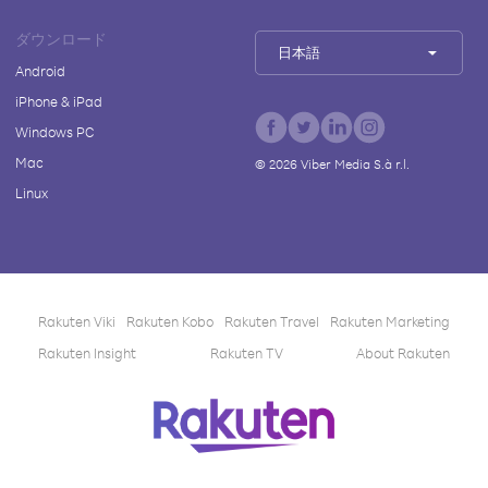
ダウンロード
日本語
Android
iPhone & iPad
Windows PC
Mac
©
2026
Viber Media S.à r.l.
Linux
Rakuten Viki
Rakuten Kobo
Rakuten Travel
Rakuten Marketing
Rakuten Insight
Rakuten TV
About Rakuten