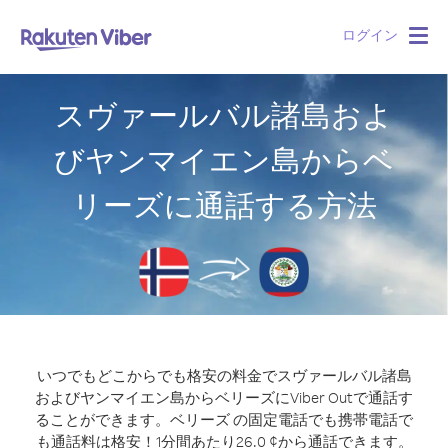
ログイン
Togg
navig
スヴァールバル諸島およ
びヤンマイエン島からベ
リーズに通話する方法
いつでもどこからでも格安の料金でスヴァールバル諸島
およびヤンマイエン島からベリーズにViber Outで通話す
ることができます。
ベリーズ の固定電話でも携帯電話で
も通話料は格安！1分間あたり26.0 ¢から通話できます。