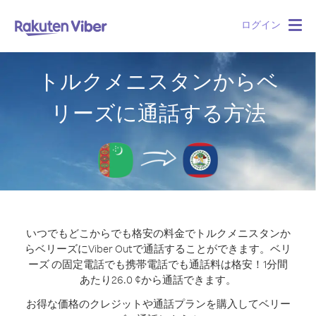
ログイン
Togg
navig
トルクメニスタンからベ
リーズに通話する方法
いつでもどこからでも格安の料金でトルクメニスタンか
らベリーズにViber Outで通話することができます。
ベリ
ーズ の固定電話でも携帯電話でも通話料は格安！1分間
あたり26.0 ¢から通話できます。
お得な価格のクレジットや通話プランを購入してベリー