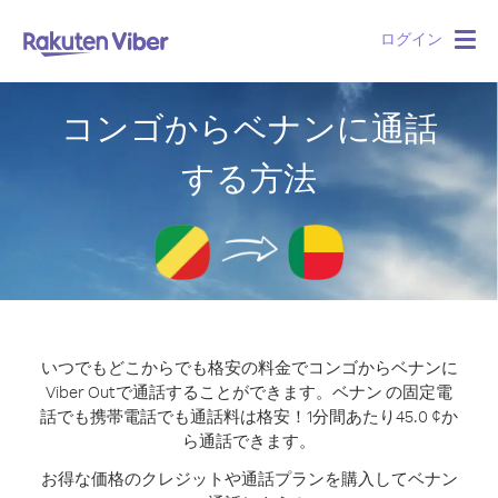
ログイン
Togg
navig
コンゴからベナンに通話
する方法
いつでもどこからでも格安の料金でコンゴからベナンに
Viber Outで通話することができます。
ベナン の固定電
話でも携帯電話でも通話料は格安！1分間あたり45.0 ¢か
ら通話できます。
お得な価格のクレジットや通話プランを購入してベナン