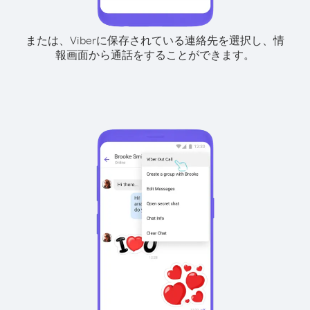
または、Viberに保存されている連絡先を選択し、情
報画面から通話をすることができます。