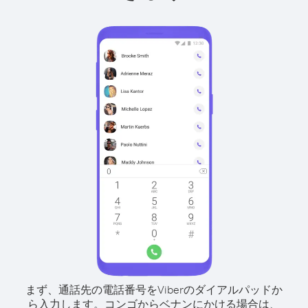
まず、通話先の電話番号をViberのダイアルパッドか
ら入力します。
コンゴからベナンにかける場合は、