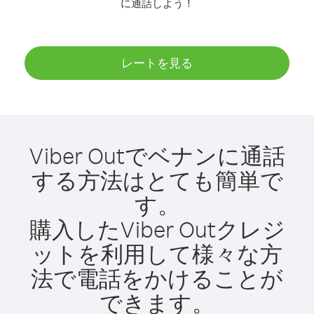
に通話しよう！
レートを見る
Viber Outでベナンに通話
する方法はとても簡単で
す。
購入したViber Outクレジ
ットを利用して様々な方
法で電話をかけることが
できます。