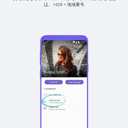
は、
+
+
229
地域番号