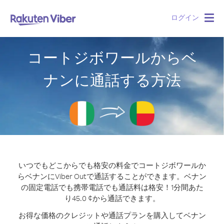
ログイン
Togg
navig
コートジボワールからベ
ナンに通話する方法
いつでもどこからでも格安の料金でコートジボワールか
らベナンにViber Outで通話することができます。
ベナン
の固定電話でも携帯電話でも通話料は格安！1分間あた
り45.0 ¢から通話できます。
お得な価格のクレジットや通話プランを購入してベナン