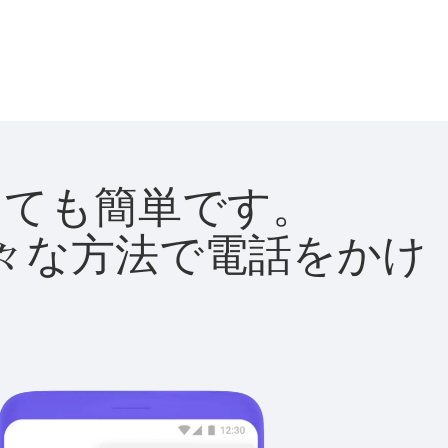
はとても簡単です。
て様々な方法で電話をかけ