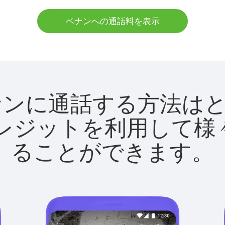
ベナンへの通話料を表示
tでベナンに通話する方法
utクレジットを利用し
ることができます。