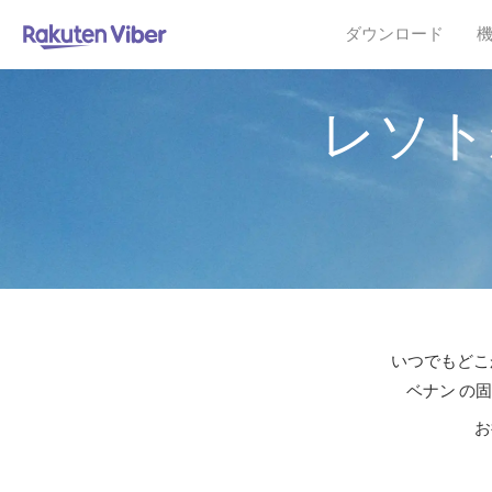
ダウンロード
レソト
いつでもどこ
ベナン の
お