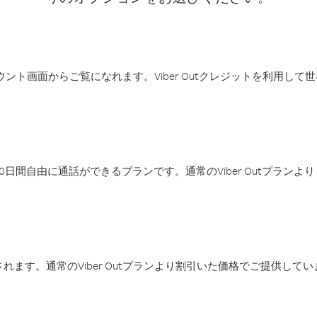
アカウント画面からご覧になれます。Viber Outクレジットを利用し
日間自由に通話ができるプランです。通常のViber Outプラン
ます。通常のViber Outプランより割引いた価格でご提供してい