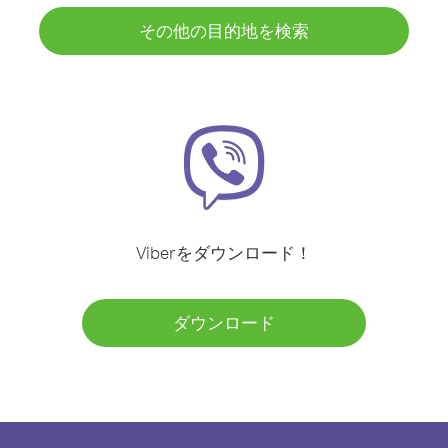
その他の目的地を検索
Viberをダウンロード！
ダウンロード