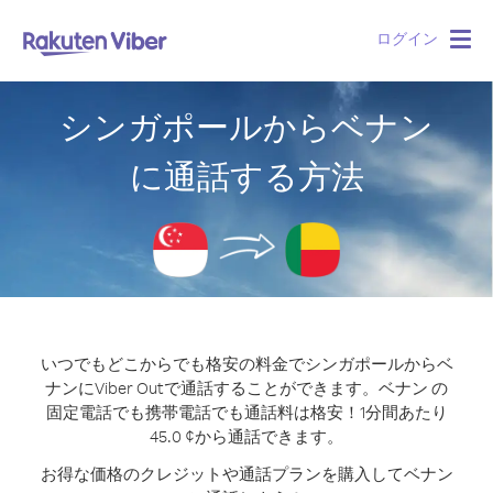
ログイン
Togg
navig
シンガポールからベナン
に通話する方法
いつでもどこからでも格安の料金でシンガポールからベ
ナンにViber Outで通話することができます。
ベナン の
固定電話でも携帯電話でも通話料は格安！1分間あたり
45.0 ¢から通話できます。
お得な価格のクレジットや通話プランを購入してベナン