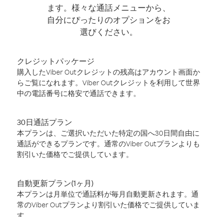
ます。様々な通話メニューから、
自分にぴったりのオプションをお
選びください。
クレジットパッケージ
購入したViber Outクレジットの残高はアカウント画面か
らご覧になれます。Viber Outクレジットを利用して世界
中の電話番号に格安で通話できます。
30日通話プラン
本プランは、ご選択いただいた特定の国へ30日間自由に
通話ができるプランです。通常のViber Outプランよりも
割引いた価格でご提供しています。
自動更新プラン(1ヶ月)
本プランは月単位で通話料が毎月自動更新されます。通
常のViber Outプランより割引いた価格でご提供していま
す。