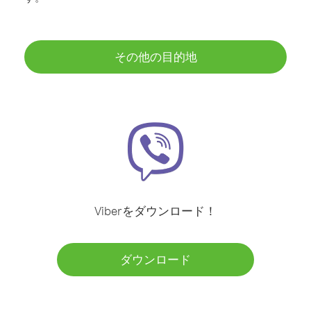
その他の目的地
Viberをダウンロード！
ダウンロード