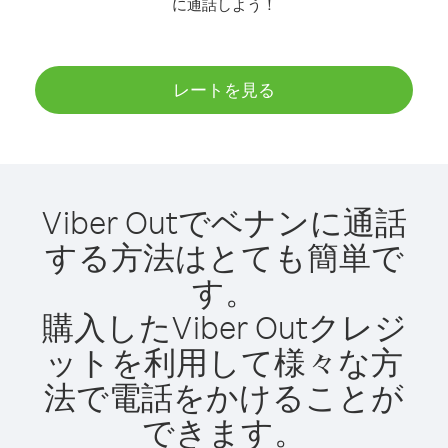
に通話しよう！
レートを見る
Viber Outでベナンに通話
する方法はとても簡単で
す。
購入したViber Outクレジ
ットを利用して様々な方
法で電話をかけることが
できます。