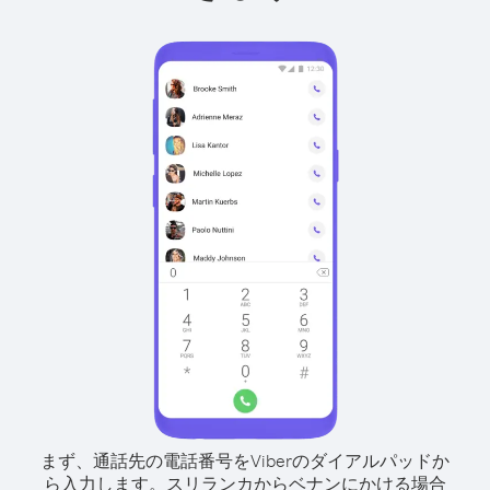
まず、通話先の電話番号をViberのダイアルパッドか
ら入力します。
スリランカからベナンにかける場合