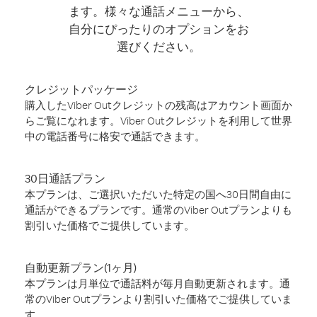
ます。様々な通話メニューから、
自分にぴったりのオプションをお
選びください。
クレジットパッケージ
購入したViber Outクレジットの残高はアカウント画面か
らご覧になれます。Viber Outクレジットを利用して世界
中の電話番号に格安で通話できます。
30日通話プラン
本プランは、ご選択いただいた特定の国へ30日間自由に
通話ができるプランです。通常のViber Outプランよりも
割引いた価格でご提供しています。
自動更新プラン(1ヶ月)
本プランは月単位で通話料が毎月自動更新されます。通
常のViber Outプランより割引いた価格でご提供していま
す。