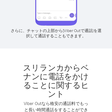
さらに、チャットの上部から[Viber Outで通話]を選
択して通話することもできます。
スリランカからベ
ナンに電話をかけ
ることに関するヒ
ント
Viber Outなら格安の通話料でもっ
と長い時間通話をすることができ