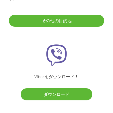
その他の目的地
Viberをダウンロード！
ダウンロード