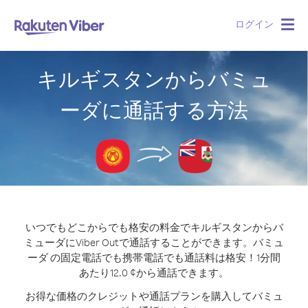
ログイン
Togg
navig
キルギスタンからバミュ
ーダに通話する方法
いつでもどこからでも格安の料金でキルギスタンからバ
ミューダにViber Outで通話することができます。
バミュ
ーダ の固定電話でも携帯電話でも通話料は格安！1分間
あたり12.0 ¢から通話できます。
お得な価格のクレジットや通話プランを購入してバミュ