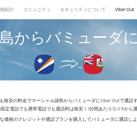
機能紹介
コミュニティ
セキュリティについて
Viber Out
島からバミューダ
格安の料金でマーシャル諸島からバミューダにViber Outで通
の固定電話でも携帯電話でも通話料は格安！1分間あたり12.0 ¢から
な価格のクレジットや通話プランを購入してバミューダに通話し