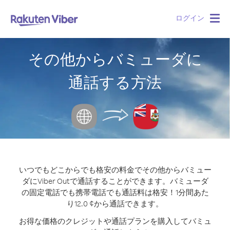
ログイン
Togg
navig
その他からバミューダに
通話する方法
いつでもどこからでも格安の料金でその他からバミュー
ダにViber Outで通話することができます。
バミューダ
の固定電話でも携帯電話でも通話料は格安！1分間あた
り12.0 ¢から通話できます。
お得な価格のクレジットや通話プランを購入してバミュ