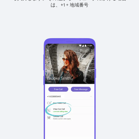
は、
+
+
1
地域番号