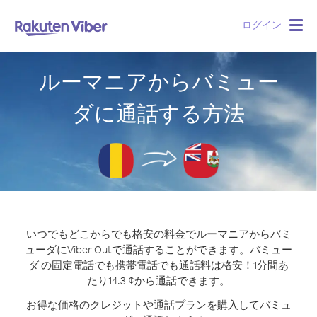
ログイン
Togg
navig
ルーマニアからバミュー
ダに通話する方法
いつでもどこからでも格安の料金でルーマニアからバミ
ューダにViber Outで通話することができます。
バミュー
ダ の固定電話でも携帯電話でも通話料は格安！1分間あ
たり14.3 ¢から通話できます。
お得な価格のクレジットや通話プランを購入してバミュ