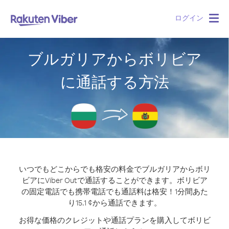
ログイン
Togg
navig
ブルガリアからボリビア
に通話する方法
いつでもどこからでも格安の料金でブルガリアからボリ
ビアにViber Outで通話することができます。
ボリビア
の固定電話でも携帯電話でも通話料は格安！1分間あた
り15.1 ¢から通話できます。
お得な価格のクレジットや通話プランを購入してボリビ