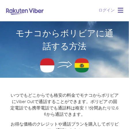
ログイン
Togg
navig
モナコからボリビアに通
話する方法
いつでもどこからでも格安の料金でモナコからボリビア
にViber Outで通話することができます。
ボリビア の固
定電話でも携帯電話でも通話料は格安！1分間あたり12.6
¢から通話できます。
お得な価格のクレジットや通話プランを購入してボリビ