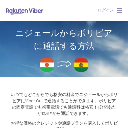
ログイン
Togg
navig
ニジェールからボリビア
に通話する方法
いつでもどこからでも格安の料金でニジェールからボリ
ビアにViber Outで通話することができます。
ボリビア
の固定電話でも携帯電話でも通話料は格安！1分間あた
り12.6 ¢から通話できます。
お得な価格のクレジットや通話プランを購入してボリビ