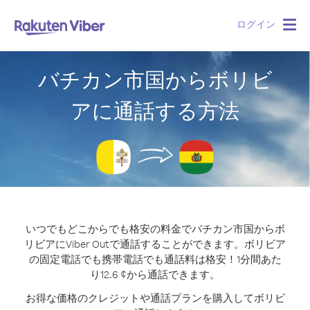
ログイン
Togg
navig
バチカン市国からボリビ
アに通話する方法
いつでもどこからでも格安の料金でバチカン市国からボ
リビアにViber Outで通話することができます。
ボリビア
の固定電話でも携帯電話でも通話料は格安！1分間あた
り12.6 ¢から通話できます。
お得な価格のクレジットや通話プランを購入してボリビ