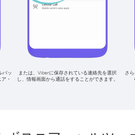
ルパッ
または、Viberに保存されている連絡先を選択
さら
ニア・
し、情報画面から通話をすることができます。