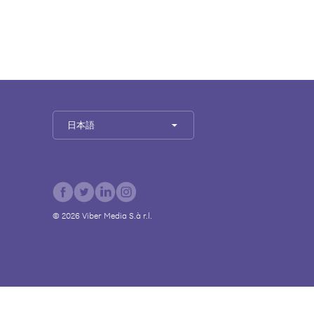
日本語
©
2026
Viber Media S.à r.l.