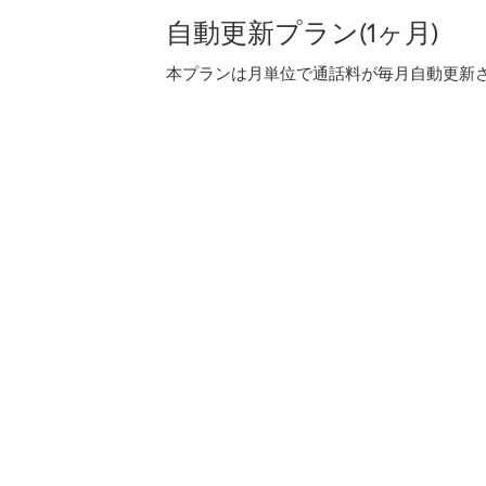
自動更新プラン(1ヶ月)
本プランは月単位で通話料が毎月自動更新され