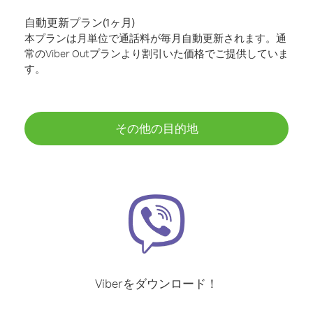
自動更新プラン(1ヶ月)
本プランは月単位で通話料が毎月自動更新されます。通
常のViber Outプランより割引いた価格でご提供していま
す。
その他の目的地
Viberをダウンロード！