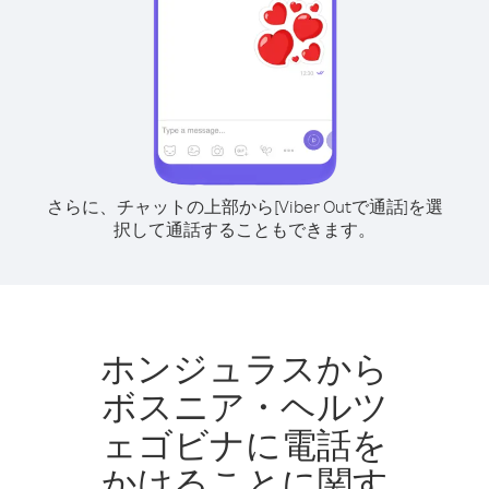
さらに、チャットの上部から[Viber Outで通話]を選
択して通話することもできます。
ホンジュラスから
ボスニア・ヘルツ
ェゴビナに電話を
かけることに関す