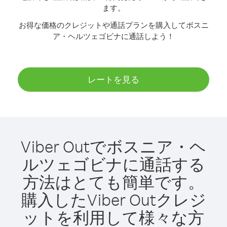
ます。
お得な価格のクレジットや通話プランを購入してボスニ
ア・ヘルツェゴビナに通話しよう！
レートを見る
Viber Outでボスニア・ヘ
ルツェゴビナに通話する
方法はとても簡単です。
購入したViber Outクレジ
ットを利用して様々な方