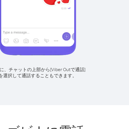
に、チャットの上部から[Viber Outで通話]
を選択して通話することもできます。