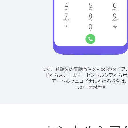
まず、通話先の電話番号をViberのダイア
ドから入力します。
セントルシアからボ
ア・ヘルツェゴビナにかける場合は
+
+
387
地域番号