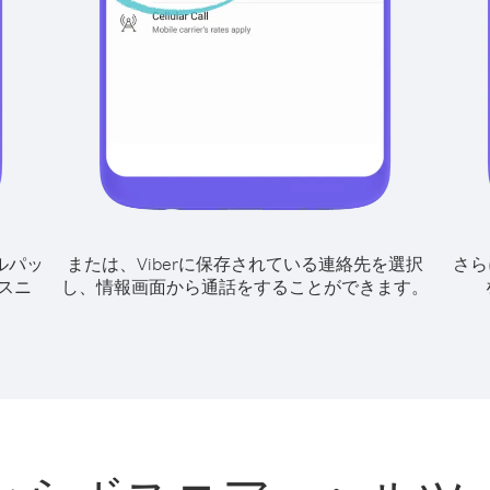
ルパッ
または、Viberに保存されている連絡先を選択
さら
スニ
し、情報画面から通話をすることができます。
、