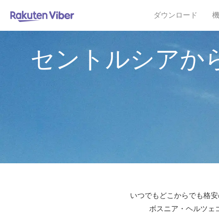
ダウンロード
セントルシアか
いつでもどこからでも格安の
ボスニア・ヘルツェゴ