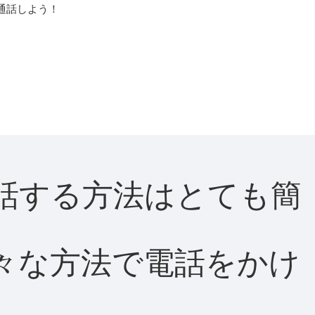
通話しよう！
に通話する方法はとても簡
て様々な方法で電話をかけ