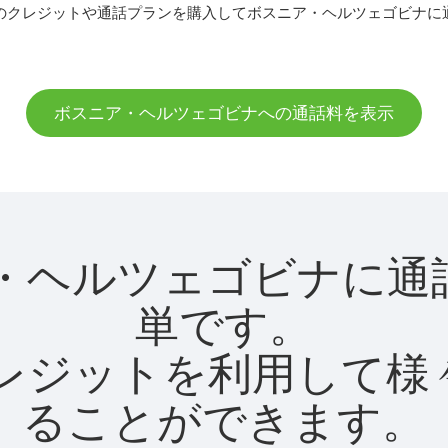
のクレジットや通話プランを購入してボスニア・ヘルツェゴビナに
ボスニア・ヘルツェゴビナへの通話料を表示
スニア・ヘルツェゴビナ
単です。
utクレジットを利用し
ることができます。