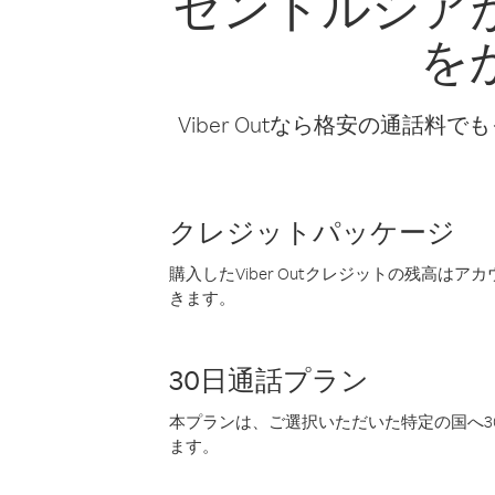
セントルシア
を
Viber Outなら格安の通
クレジットパッケージ
購入したViber Outクレジットの残高は
きます。
30日通話プラン
本プランは、ご選択いただいた特定の国へ30
ます。