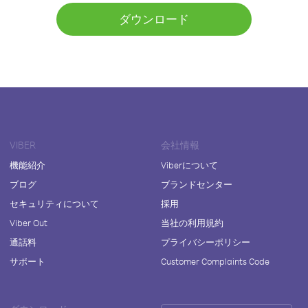
ダウンロード
VIBER
会社情報
機能紹介
Viberについて
ブログ
ブランドセンター
セキュリティについて
採用
Viber Out
当社の利用規約
通話料
プライバシーポリシー
サポート
Customer Complaints Code