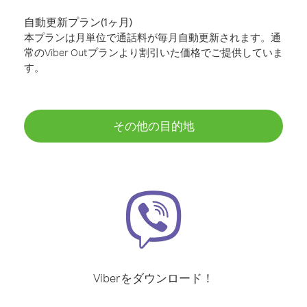
自動更新プラン(1ヶ月)
本プランは月単位で通話料が毎月自動更新されます。通
常のViber Outプランより割引いた価格でご提供していま
す。
その他の目的地
Viberをダウンロード！