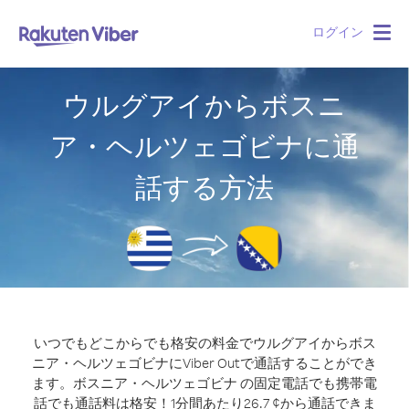
ログイン
Togg
navig
ウルグアイからボスニ
ア・ヘルツェゴビナに通
話する方法
いつでもどこからでも格安の料金でウルグアイからボス
ニア・ヘルツェゴビナにViber Outで通話することができ
ます。
ボスニア・ヘルツェゴビナ の固定電話でも携帯電
話でも通話料は格安！1分間あたり26.7 ¢から通話できま