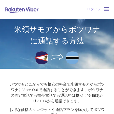
ログイン
Togg
navig
米領サモアからボツワナ
に通話する方法
いつでもどこからでも格安の料金で米領サモアからボツ
ワナにViber Outで通話することができます。
ボツワナ
の固定電話でも携帯電話でも通話料は格安！1分間あた
り29.0 ¢から通話できます。
お得な価格のクレジットや通話プランを購入してボツワ