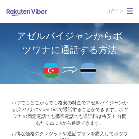
ログイン
Togg
navig
アゼルバイジャンからボ
ツワナに通話する方法
いつでもどこからでも格安の料金でアゼルバイジャンか
らボツワナにViber Outで通話することができます。
ボツ
ワナ の固定電話でも携帯電話でも通話料は格安！1分間
あたり29.0 ¢から通話できます。
お得な価格のクレジットや通話プランを購入してボツワ