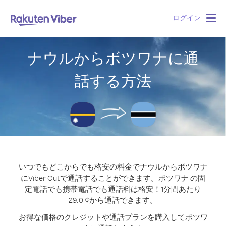
ログイン
Togg
navig
ナウルからボツワナに通
話する方法
いつでもどこからでも格安の料金でナウルからボツワナ
にViber Outで通話することができます。
ボツワナ の固
定電話でも携帯電話でも通話料は格安！1分間あたり
29.0 ¢から通話できます。
お得な価格のクレジットや通話プランを購入してボツワ