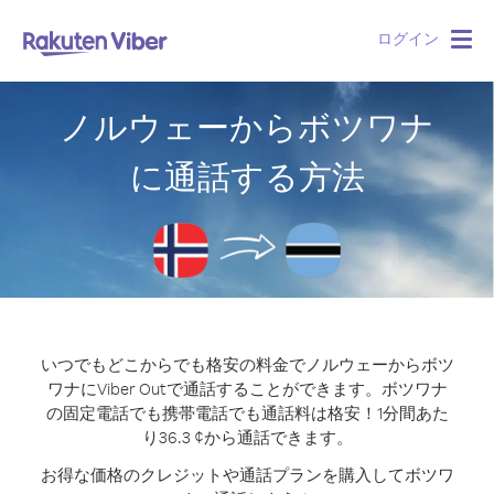
ログイン
Togg
navig
ノルウェーからボツワナ
に通話する方法
いつでもどこからでも格安の料金でノルウェーからボツ
ワナにViber Outで通話することができます。
ボツワナ
の固定電話でも携帯電話でも通話料は格安！1分間あた
り36.3 ¢から通話できます。
お得な価格のクレジットや通話プランを購入してボツワ