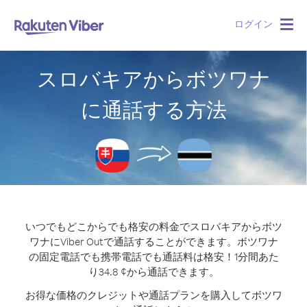
ログイン
Togg
navig
スロバキアからボツワナ
に通話する方法
いつでもどこからでも格安の料金でスロバキアからボツ
ワナにViber Outで通話することができます。
ボツワナ
の固定電話でも携帯電話でも通話料は格安！1分間あた
り34.8 ¢から通話できます。
お得な価格のクレジットや通話プランを購入してボツワ