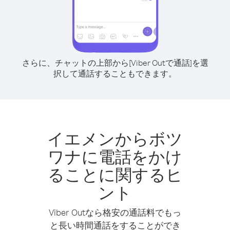
さらに、チャットの上部から[Viber Outで通話]を選
択して通話することもできます。
イエメンからボツ
ワナに電話をかけ
ることに関するヒ
ント
Viber Outなら格安の通話料でもっ
と長い時間通話をすることができ