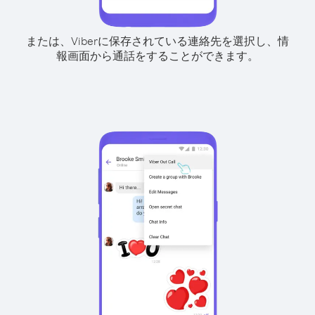
または、Viberに保存されている連絡先を選択し、情
報画面から通話をすることができます。