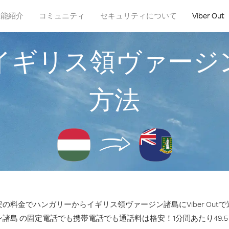
機能紹介
コミュニティ
セキュリティについて
Viber Out
イギリス領ヴァージ
方法
の料金でハンガリーからイギリス領ヴァージン諸島にViber Out
諸島 の固定電話でも携帯電話でも通話料は格安！1分間あたり49.5