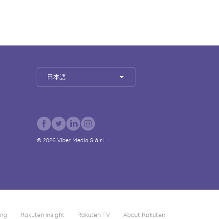
日本語
©
2026
Viber Media S.à r.l.
ing
Rakuten Insight
Rakuten TV
About Rakuten