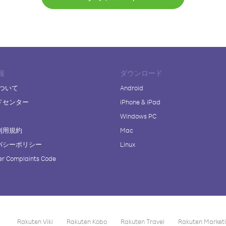
報
ダウンロード
について
Android
ドセンター
iPhone & iPad
Windows PC
利用規約
Mac
バシーポリシー
Linux
r Complaints Code
Rakuten Viki
Rakuten Kobo
Rakuten Travel
Rakuten Market