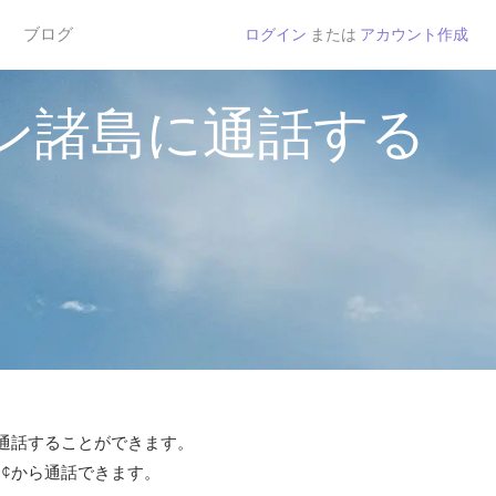
ブログ
ログイン
または
アカウント作成
ン諸島に通話する
で通話することができます。
 ¢から通話できます。