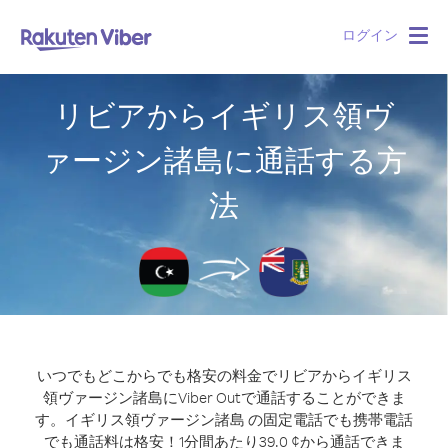
ログイン
Togg
navig
リビアからイギリス領ヴ
ァージン諸島に通話する方
法
いつでもどこからでも格安の料金でリビアからイギリス
領ヴァージン諸島にViber Outで通話することができま
す。
イギリス領ヴァージン諸島 の固定電話でも携帯電話
でも通話料は格安！1分間あたり39.0 ¢から通話できま