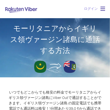
ログイン
Togg
navig
モーリタニアからイギリ
ス領ヴァージン諸島に通話
する方法
いつでもどこからでも格安の料金でモーリタニアからイ
ギリス領ヴァージン諸島にViber Outで通話することがで
きます。
イギリス領ヴァージン諸島 の固定電話でも携帯
電話でも通話料は格安！1分間あたり39.0 ¢から通話でき