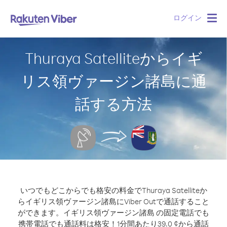
ログイン
Togg
navig
Thuraya Satelliteからイギ
リス領ヴァージン諸島に通
話する方法
いつでもどこからでも格安の料金でThuraya Satelliteか
らイギリス領ヴァージン諸島にViber Outで通話すること
ができます。
イギリス領ヴァージン諸島 の固定電話でも
携帯電話でも通話料は格安！1分間あたり39.0 ¢から通話