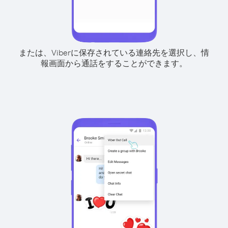
または、Viberに保存されている連絡先を選択し、情
報画面から通話をすることができます。