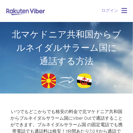
ログイン
Togg
navig
北マケドニア共和国からブ
ルネイダルサラーム国に
通話する方法
いつでもどこからでも格安の料金で北マケドニア共和国
からブルネイダルサラーム国にViber Outで通話すること
ができます。
ブルネイダルサラーム国 の固定電話でも携
帯電話でも通話料は格安！1分間あたり7.0 ¢から通話で