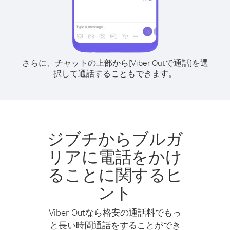
さらに、チャットの上部から[Viber Outで通話]を選
択して通話することもできます。
ジブチからブルガ
リアに電話をかけ
ることに関するヒ
ント
Viber Outなら格安の通話料でもっ
と長い時間通話をすることができ