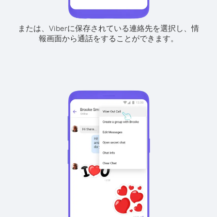
または、Viberに保存されている連絡先を選択し、情
報画面から通話をすることができます。