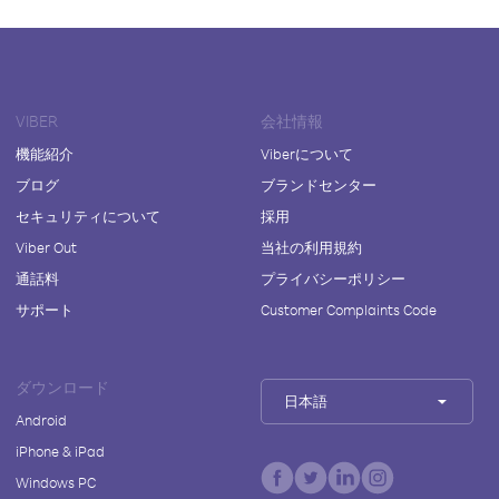
VIBER
会社情報
機能紹介
Viberについて
ブログ
ブランドセンター
セキュリティについて
採用
Viber Out
当社の利用規約
通話料
プライバシーポリシー
サポート
Customer Complaints Code
ダウンロード
日本語
Android
iPhone & iPad
Windows PC