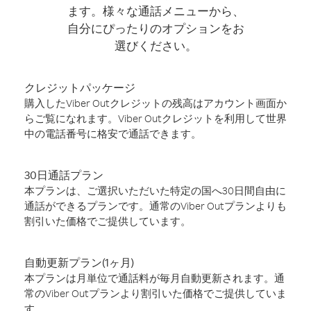
ます。様々な通話メニューから、
自分にぴったりのオプションをお
選びください。
クレジットパッケージ
購入したViber Outクレジットの残高はアカウント画面か
らご覧になれます。Viber Outクレジットを利用して世界
中の電話番号に格安で通話できます。
30日通話プラン
本プランは、ご選択いただいた特定の国へ30日間自由に
通話ができるプランです。通常のViber Outプランよりも
割引いた価格でご提供しています。
自動更新プラン(1ヶ月)
本プランは月単位で通話料が毎月自動更新されます。通
常のViber Outプランより割引いた価格でご提供していま
す。