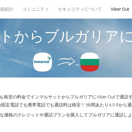
機能紹介
コミュニティ
セキュリティについて
Viber Out
トからブルガリア
格安の料金でインマルサットからブルガリアにViber Outで通
の固定電話でも携帯電話でも通話料は格安！1分間あたり4.0 ¢から
な価格のクレジットや通話プランを購入してブルガリアに通話し