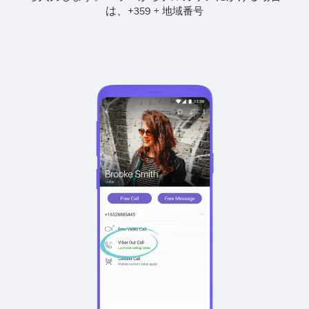
は、
+
+
359
地域番号