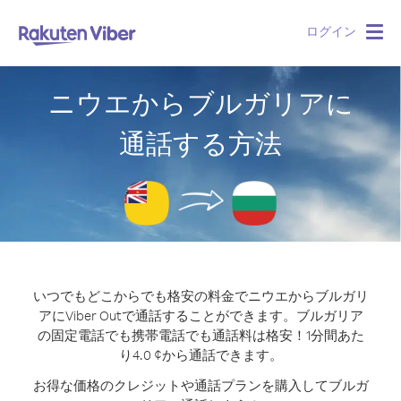
ログイン
Togg
navig
ニウエからブルガリアに
通話する方法
いつでもどこからでも格安の料金でニウエからブルガリ
アにViber Outで通話することができます。
ブルガリア
の固定電話でも携帯電話でも通話料は格安！1分間あた
り4.0 ¢から通話できます。
お得な価格のクレジットや通話プランを購入してブルガ