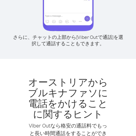
さらに、チャットの上部から[Viber Outで通話]を選
択して通話することもできます。
オーストリアから
ブルキナファソに
電話をかけること
に関するヒント
Viber Outなら格安の通話料でもっ
と長い時間通話をすることができ