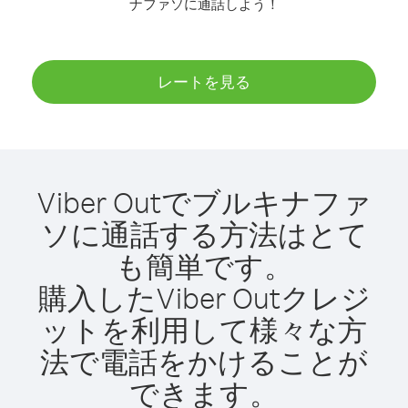
ナファソに通話しよう！
レートを見る
Viber Outでブルキナファ
ソに通話する方法はとて
も簡単です。
購入したViber Outクレジ
ットを利用して様々な方
法で電話をかけることが
できます。