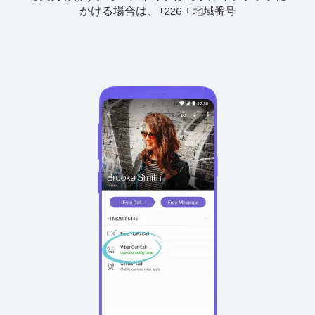
かける場合は、
+
+
226
地域番号